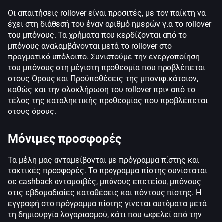
Οι απαιτήσεις rollover είναι προσιτές, με τον παίκτη να
έχει στη διάθεσή του έναν αριθμό ημερών για το rollover
του μπόνους. Τα χρήματα που κερδίζονται από το
μπόνους αναλαμβάνονται μετά το rollover στο
πραγματικό υπόλοιπο. Συνιστούμε την ενεργοποίηση
του μπόνους στη μέγιστη προθεσμία που προβλέπεται
στους Όρους και Προϋποθέσεις της μπονιφικάτσιον,
καθώς και την ολοκλήρωση του rollover πριν από το
τέλος της καταληκτικής προθεσμίας που προβλέπεται
στους όρους.
Μόνιμες προσφορές
Τα μέλη μας ανταμείβονται με πρόγραμμα πίστης και
τακτικές προσφορές. Το πρόγραμμα πίστης συνίσταται
σε cashback ανταμοιβές, μπόνους επετείου, μπόνους
στις εβδομαδιαίες καταθέσεις και πόντους πίστης. Η
εγγραφή στο πρόγραμμα πίστης γίνεται αυτόματα μετά
τη δημιουργία λογαριασμού, κάτι που ωφελεί από την