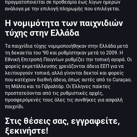
πραγματοποιείται σε προθεσμία έως λίγων ημερών
ανάλογα με την επιλογή πληρωμής που επιλέγεται.
Η νομιμότητα των παιχνιδιών
τύχης στην Ελλάδα
Τα παιχνίδια τύχης νομιμοποιήθηκαν στην Ελλάδα μετά
τη δεκαετία του ’90 και ρυθμίστηκαν μετά το 2009. Η
Εθνική Επιτροπή Παιγνίων ρυθμίζει την τοπική αγορά. Οι
φορείς εκμετάλλευσης χρειάζονται άδεια ΕΕΠ για να
λειτουργούν τοπικά, αλλά γίνονται δεκτοί και φορείς
που κατέχουν διεθνή άδεια, όπως αυτές από το Curaçao,
τη Μάλτα και το Γιβραλτάρ. Οι Έλληνες παίκτες
προστατεύονται από τις ρυθμιστικές αρχές,
προσφερόμενές τους όλες τις συνθήκες για ασφαλή
παιχνίδι.
Στις θέσεις σας, εγγραφείτε,
ξεκινήστε!