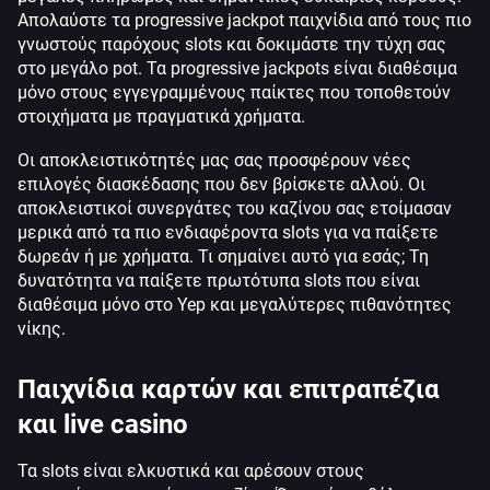
Απολαύστε τα progressive jackpot παιχνίδια από τους πιο
γνωστούς παρόχους slots και δοκιμάστε την τύχη σας
στο μεγάλο pot. Τα progressive jackpots είναι διαθέσιμα
μόνο στους εγγεγραμμένους παίκτες που τοποθετούν
στοιχήματα με πραγματικά χρήματα.
Οι αποκλειστικότητές μας σας προσφέρουν νέες
επιλογές διασκέδασης που δεν βρίσκετε αλλού. Οι
αποκλειστικοί συνεργάτες του καζίνου σας ετοίμασαν
μερικά από τα πιο ενδιαφέροντα slots για να παίξετε
δωρεάν ή με χρήματα. Τι σημαίνει αυτό για εσάς; Τη
δυνατότητα να παίξετε πρωτότυπα slots που είναι
διαθέσιμα μόνο στο Yep και μεγαλύτερες πιθανότητες
νίκης.
Παιχνίδια καρτών και επιτραπέζια
και live casino
Τα slots είναι ελκυστικά και αρέσουν στους