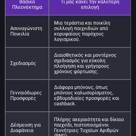
Βασικό
Τι μας κάνει την καλύτερη
Πλεονέκτημα
επιλογή
Μια τεράστια και ποικίλη
Ασυναγώνιστη
συλλογή παιχνιδιών από
Ποικιλία
κορυφαίους παρόχους
λογισμικού.
Διαισθητικός και μοντέρνος
σχεδιασμός για εύκολη
Σχεδιασμός
πλοήγηση και γρήγορους
χρόνους φόρτωσης.
Διάφορα μπόνους, όπως
Γενναιόδωρες
μπόνους καλωσορίσματος,
Προσφορές
εβδομαδιαίες προσφορές και
cashback.
Πλήρης ακεραιότητα και δίκαιο
Δέσμευση για
παιχνίδι, πιστοποιημένοι
Διαφάνεια
Γεννήτριες Τυχαίων Αριθμών
(RNG).