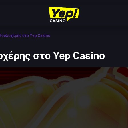
 Κουλοχέρης στο Yep Casino
λοχέρης στο Yep Casino